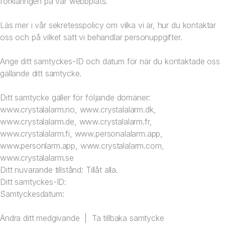
förklaringen på vår webbplats.
Läs mer i vår sekretesspolicy om vilka vi är, hur du kontaktar
oss och på vilket sätt vi behandlar personuppgifter.
Ange ditt samtyckes-ID och datum för när du kontaktade oss
gällande ditt samtycke.
Ditt samtycke gäller för följande domäner:
www.crystalalarm.no
,
www.crystalalarm.dk
,
www.crystalalarm.de
,
www.crystalalarm.fr
,
www.crystalalarm.fi
,
www.personalalarm.app
,
www.personlarm.app
,
www.crystalalarm.com
,
www.crystalalarm.se
Ditt nuvarande tillstånd: Tillåt alla.
Ditt samtyckes-ID:
Samtyckesdatum:
Ändra ditt medgivande
|
Ta tillbaka samtycke