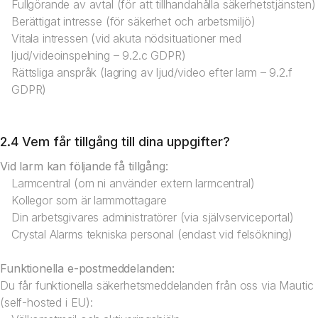
Fullgörande av avtal (för att tillhandahålla säkerhetstjänsten)
Berättigat intresse (för säkerhet och arbetsmiljö)
Vitala intressen (vid akuta nödsituationer med
ljud/videoinspelning – 9.2.c GDPR)
Rättsliga anspråk (lagring av ljud/video efter larm – 9.2.f
GDPR)
2.4 Vem får tillgång till dina uppgifter?
Vid larm kan följande få tillgång:
Larmcentral (om ni använder extern larmcentral)
Kollegor som är larmmottagare
Din arbetsgivares administratörer (via självserviceportal)
Crystal Alarms tekniska personal (endast vid felsökning)
Funktionella e-postmeddelanden:
Du får funktionella säkerhetsmeddelanden från oss via Mautic
(self-hosted i EU):