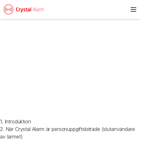
To
Integritetspolicy Crystal
Alarm
Table of contents
1. Introduktion
2. När Crystal Alarm är personuppgiftsbiträde (slutanvändare
av larmet)