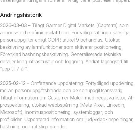
väsentliga ändringar informerar vi dig via e-post eller i appen.
Ändringshistorik
2026-03-03
– Tillagt Gartner Digital Markets (Capterra) som
annons- och spårningsplattform. Förtydligat att inga känsliga
personuppgifter enligt GDPR artikel 9 behandlas. Utökad
beskrivning av larmfunktioner som aktiverar positionering.
Förenklad hashningsbeskrivning. Generaliserade tekniska
detaljer kring infrastruktur och loggning. Ändrat lagringstid till
”upp till 7 år”.
2025-02-12
– Omfattande uppdatering: Förtydligad uppdelning
mellan personuppgiftsbiträde och personuppgiftsansvarig.
Tillagt information om Customer Match med negativa listor, AI-
prospektering, utökad webbspårning (Meta Pixel, LinkedIn,
Microsoft), inomhuspositionering, systemloggar, och
profilbilder. Uppdaterad information om ljud/video-inspelningar,
hashning, och rättsliga grunder.