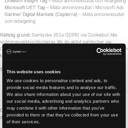
LinkedIn Insight Tag
– Mäta annonsresultat och retargeting
Microsoft UET Tag
– Mäta annonsresultat i Microsoft Ads
Gartner Digital Markets (Capterra)
– Mäta annonsresultat
och retargeting
Rättslig grund:
Samtycke (6.1.a GDPR) via Cookiebot Alla
spårningsverktyg blockeras tills du aktivt samtycker via
Cookiebot-widgeten. Du kan acceptera eller neka cookies och
kan återkalla samtycke när som helst.
Skyddsåtgärder:
This website uses cookies
IP-anonymisering i Google Analytics
We use cookies to personalise content and ads, to
Mautic self-hosted i EU (data lämnar inte EU)
provide social media features and to analyse our traffic.
Standardavtalsklausuler (SCC) med Google, Meta, LinkedIn,
We also share information about your use of our site with
Microsoft och Gartner Digital Markets
our social media, advertising and analytics partners who
may combine it with other information that you’ve
Chattfunktion:
Vår chattleverantör använder cookies för att
provided to them or that they’ve collected from your use
du ska kunna fortsätta chatta när du navigerar mellan sidor.
of their services.