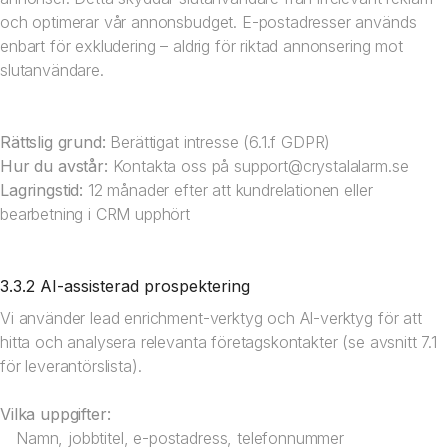
och optimerar vår annonsbudget. E-postadresser används
enbart för exkludering – aldrig för riktad annonsering mot
slutanvändare.
Rättslig grund:
Berättigat intresse (6.1.f GDPR)
Hur du avstår:
Kontakta oss på
support@crystalalarm.se
Lagringstid:
12 månader efter att kundrelationen eller
bearbetning i CRM upphört
3.3.2 AI-assisterad prospektering
Vi använder lead enrichment-verktyg och AI-verktyg för att
hitta och analysera relevanta företagskontakter (se avsnitt 7.1
för leverantörslista).
Vilka uppgifter:
Namn, jobbtitel, e-postadress, telefonnummer