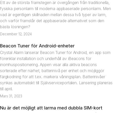
Ett av de största framstegen är övergången från traditionella,
fysiska personlarm till moderna appbaserade personlarm. Men
vad är egentligen skillnaden mellan dessa två typer av larm,
och varför framstår det appbaserade alternativet som den
bästa lösningen?
December 12, 2024
Beacon Tuner för Android-enheter
Nyhet
Crystal Alarm lanserar Beacon Tuner för Android, en app som
förenklar installation och underhåll av iBeacons för
inomhuspositionering. Appen visar alla aktiva beacons
sorterade efter närhet, batterinivå per enhet och möjliggör
färgkodning för att t.ex. markera våningsplan. Batterinivåer
synkas automatiskt till Självserviceportalen. Lansering planeras
till april.
Mars 31, 2023
Nu är det möjligt att larma med dubbla SIM-kort
Nyhet