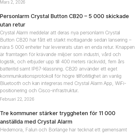
Mars 2, 2026
Personlarm Crystal Button CB20 – 5 000 skickade
Nyhet
utan retur
Crystal Alarm meddelar att deras nya personlarm Crystal
Button CB20 har fått ett starkt mottagande sedan lansering –
nära 5 000 enheter har levererats utan en enda retur. Knappen
är framtagen för krävande miljöer som industri, vård och
logistik, och erbjuder upp till 400 meters räckvidd, fem års
batteritid samt IP67-klassning. CB20 använder ett eget
kommunikationsprotokoll för högre tillförlitlighet än vanlig
Bluetooth och kan integreras med Crystal Alarm App, WiFi-
positionering och Cisco-infrastruktur.
Februari 22, 2026
Tre kommuner stärker tryggheten för 11 000
Nyhet
anställda med Crystal Alarm
Hedemora, Falun och Borlänge har tecknat ett gemensamt