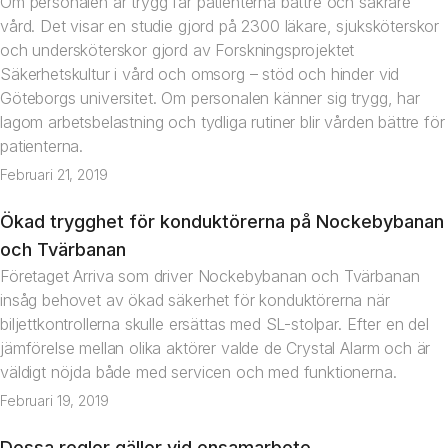
Om personalen är trygg får patienterna bättre och säkrare
vård. Det visar en studie gjord på 2300 läkare, sjuksköterskor
och undersköterskor gjord av Forskningsprojektet
Säkerhetskultur i vård och omsorg – stöd och hinder vid
Göteborgs universitet. Om personalen känner sig trygg, har
lagom arbetsbelastning och tydliga rutiner blir vården bättre för
patienterna.
Februari 21, 2019
Ökad trygghet för konduktörerna på Nockebybanan
Artikel
och Tvärbanan
Företaget Arriva som driver Nockebybanan och Tvärbanan
insåg behovet av ökad säkerhet för konduktörerna när
biljettkontrollerna skulle ersättas med SL-stolpar. Efter en del
jämförelse mellan olika aktörer valde de Crystal Alarm och är
väldigt nöjda både med servicen och med funktionerna.
Februari 19, 2019
Dessa regler gäller vid ensamarbete