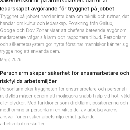
Säkerhetskultur på arbetsplatsen: därför är
Artikel
ledarskapet avgörande för trygghet på jobbet
Trygghet på jobbet handlar inte bara om teknik och rutiner, det
handlar om kultur och ledarskap. Forskning från Gallup,
Google och Dov Zohar visar att chefens beteende avgör om
medarbetare vågar slå larm och rapportera tillbud. Personlarm
och säkerhetssystem gör nytta först när människor känner sig
trygga nog att använda dem.
Maj 7, 2026
Personlarm skapar säkerhet för ensamarbetare och
Artikel
riskfyllda arbetsmiljöer
Personlarm ökar tryggheten för ensamarbetare och personal i
riskfyllda miljöer genom att möjliggöra snabb hjälp vid hot, våld
eller olyckor. Med funktioner som direktlarm, positionering och
medhörning är personlarm en viktig del av arbetsgivarens
ansvar för en säker arbetsmiljö enligt gällande
arbetsmiljöföreskrifter.