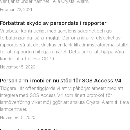
vår tjänst under namnet Telia Crystal Alarm.
Februari 22, 2021
Förbättrat skydd av persondata i rapporter
Nyhet
Vi arbetar kontinuerligt med tjänstens säkerhet och gör
förbättringar där så är möjligt. Därför ändrar vi utskicket av
rapporter så att det skickas en länk till administratörerna istället
för att rapporten bifogas i mailet. Detta är för att hjälpa våra
kunder att efterleva GDPR.
November 5, 2020
Personlarm i mobilen nu stöd för SOS Access V4
Nyhet
Tidigare i år offentliggjorde vi att vi påbörjat arbetet med att
integrera med SOS Access V4 som är ett protokoll för
larmöverföring vilket möjliggör att ansluta Crystal Alarm till flera
larmcentraler.
November 5, 2020