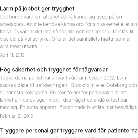
Larm på jobbet ger trygghet
Nyhet
Det borde vara en rättighet att få känna sig trygg på sin
arbetsplats. Att inte behöva känna oro för sin säkerhet eller sin
hälsa. Tyvärr är det inte så för alla och det beror ju förstås till
viss del på val av yrke. Ofta är det samhällets hjältar som är
allra mest utsatta.
April 11, 2019
Hög säkerhet och trygghet för tågvärdar
Artikel
Tågvärdarna på SJ har använt vårt larm sedan 2012. Larm
skickas både till trafikledningen i Stockholm eller Göteborg och
till närmsta kollegorna. En stor fördel för personalen är att
larmet är i deras egen mobil, dvs något de ändå oftast bär
med sig. En extra apparat i fickan hade blivit lite mer besvärligt.
Februari 21, 2019
Tryggare personal ger tryggare vård för patienterna
Nyhet