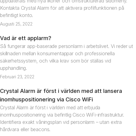
uppdaterats med nya ikoner och omstrukturerad sidomeny.
Kontakta Crystal Alarm för att aktivera profilfunktionen på
befintligt konto.
Augusti 25, 2022
Vad är ett applarm?
Artikel
Så fungerar app-baserade personlarm i arbetslivet. Vi reder ut
skillnaden mellan konsumentappar och professionella
säkerhetssystem, och vilka krav som bör ställas vid
upphandling.
Februari 23, 2022
Crystal Alarm är först i världen med att lansera
Nyhet
inomhuspositionering via Cisco WiFi
Crystal Alarm är först i världen med att erbjuda
inomhuspositionering via befintlig Cisco WiFi-infrastruktur.
Identifiera exakt våningsplan vid personlarm – utan extra
hårdvara eller beacons.