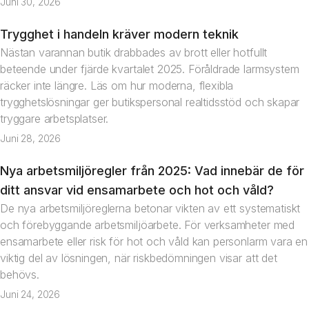
Juni 30, 2026
Trygghet i handeln kräver modern teknik
Debatt
Nästan varannan butik drabbades av brott eller hotfullt
beteende under fjärde kvartalet 2025. Föråldrade larmsystem
räcker inte längre. Läs om hur moderna, flexibla
trygghetslösningar ger butikspersonal realtidsstöd och skapar
tryggare arbetsplatser.
Juni 28, 2026
Nya arbetsmiljöregler från 2025: Vad innebär de för
Artikel
ditt ansvar vid ensamarbete och hot och våld?
De nya arbetsmiljöreglerna betonar vikten av ett systematiskt
och förebyggande arbetsmiljöarbete. För verksamheter med
ensamarbete eller risk för hot och våld kan personlarm vara en
viktig del av lösningen, när riskbedömningen visar att det
behövs.
Juni 24, 2026