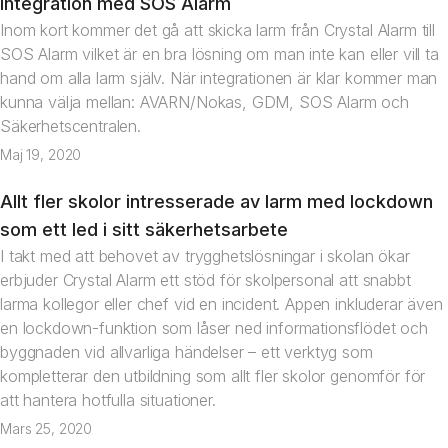
Integration med SOS Alarm
Nyhet
Inom kort kommer det gå att skicka larm från Crystal Alarm till
SOS Alarm vilket är en bra lösning om man inte kan eller vill ta
hand om alla larm själv. När integrationen är klar kommer man
kunna välja mellan: AVARN/Nokas, GDM, SOS Alarm och
Säkerhetscentralen.
Maj 19, 2020
Allt fler skolor intresserade av larm med lockdown
Nyhet
som ett led i sitt säkerhetsarbete
I takt med att behovet av trygghetslösningar i skolan ökar
erbjuder Crystal Alarm ett stöd för skolpersonal att snabbt
larma kollegor eller chef vid en incident. Appen inkluderar även
en lockdown-funktion som låser ned informationsflödet och
byggnaden vid allvarliga händelser – ett verktyg som
kompletterar den utbildning som allt fler skolor genomför för
att hantera hotfulla situationer.
Mars 25, 2020