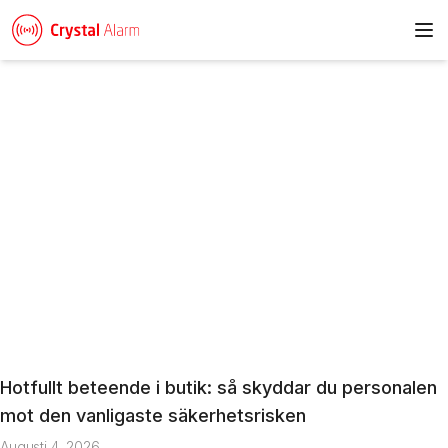
To
Nyheter & artiklar
Hotfullt beteende i butik: så skyddar du personalen
Artikel
mot den vanligaste säkerhetsrisken
Augusti 4, 2026