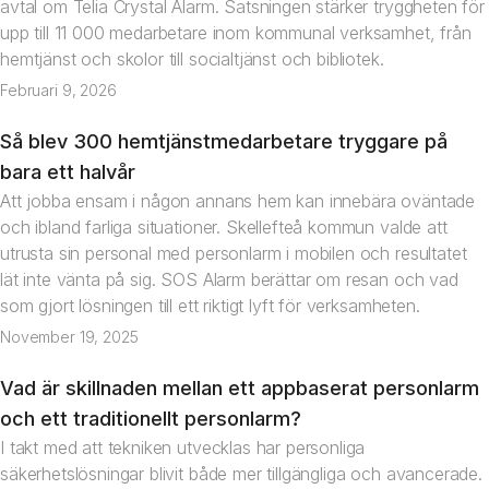
avtal om Telia Crystal Alarm. Satsningen stärker tryggheten för
upp till 11 000 medarbetare inom kommunal verksamhet, från
hemtjänst och skolor till socialtjänst och bibliotek.
Februari 9, 2026
Så blev 300 hemtjänstmedarbetare tryggare på
Nyhet
bara ett halvår
Att jobba ensam i någon annans hem kan innebära oväntade
och ibland farliga situationer. Skellefteå kommun valde att
utrusta sin personal med personlarm i mobilen och resultatet
lät inte vänta på sig. SOS Alarm berättar om resan och vad
som gjort lösningen till ett riktigt lyft för verksamheten.
November 19, 2025
Vad är skillnaden mellan ett appbaserat personlarm
Artikel
och ett traditionellt personlarm?
I takt med att tekniken utvecklas har personliga
säkerhetslösningar blivit både mer tillgängliga och avancerade.