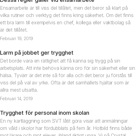
Artikel
Ensamarbete är till viss del tillåtet, men det beror så klart på
vilka rutiner och verktyg det finns kring säkerhet. Om det finns
ett bra larm till exempelvis en chef, kollega eller vaktbolag så
är det tillåtet.
Februari 19, 2019
Larm på jobbet ger trygghet
Artikel
Det borde vara en rättighet att få känna sig trygg på sin
arbetsplats. Att inte behöva känna oro för sin säkerhet eller sin
hälsa. Tyvärr är det inte så för alla och det beror ju förstås till
viss del på val av yrke. Ofta är det samhällets hjältar som är
allra mest utsatta.
Februari 14, 2019
Trygghet för personal inom skolan
Nyhet
En ny kartläggning som SVT låtit göra visar att anmälningar
om våld i skolor har fördubblats på fem år. Hotbild finns både
mot lärare och mot elever, ibland riktigt unga. Vi på Crystal