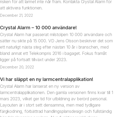
risken för att larmet inte når fram. Kontakta Crystal Alarm för
att aktivera funktionen.
December 21, 2022
Crystal Alarm – 10 000 användare!
Nyhet
Crystal Alarm har passerat milstolpen 10 000 användare och
sätter nu sikte på 15 000. VD Jens Olsson beskriver det som
ett naturligt nästa steg efter nästan 10 år i branschen, med
bland annat ett Telekompris 2016 i bagaget. Fokus framåt
ligger på fortsatt tillväxt under 2023.
December 20, 2022
Vi har släppt en ny larmcentralapplikation!
Nyhet
Crystal Alarm har lanserat en ny version av
larmcentralapplikationen. Den gamla versionen finns kvar till 1
mars 2023, vilket ger tid för utbildning av berörd personal.
Layouten är i stort sett densamma, men med tydligare
färgkodning, förbättrad handlingsplansdesign och fullständig