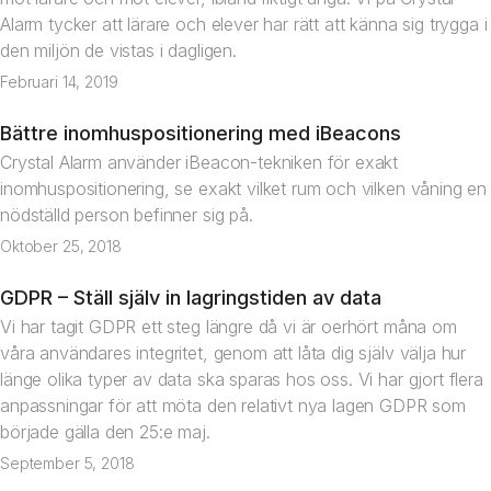
Alarm tycker att lärare och elever har rätt att känna sig trygga i
den miljön de vistas i dagligen.
Februari 14, 2019
Bättre inomhuspositionering med iBeacons
Artikel
Crystal Alarm använder iBeacon-tekniken för exakt
inomhuspositionering, se exakt vilket rum och vilken våning en
nödställd person befinner sig på.
Oktober 25, 2018
GDPR – Ställ själv in lagringstiden av data
Nyhet
Vi har tagit GDPR ett steg längre då vi är oerhört måna om
våra användares integritet, genom att låta dig själv välja hur
länge olika typer av data ska sparas hos oss. Vi har gjort flera
anpassningar för att möta den relativt nya lagen GDPR som
började gälla den 25:e maj.
September 5, 2018