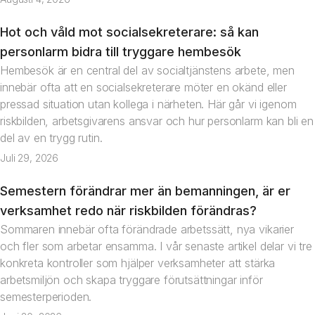
Hot och våld mot socialsekreterare: så kan
Artikel
personlarm bidra till tryggare hembesök
Hembesök är en central del av socialtjänstens arbete, men
innebär ofta att en socialsekreterare möter en okänd eller
pressad situation utan kollega i närheten. Här går vi igenom
riskbilden, arbetsgivarens ansvar och hur personlarm kan bli en
del av en trygg rutin.
Juli 29, 2026
Semestern förändrar mer än bemanningen, är er
Artikel
verksamhet redo när riskbilden förändras?
Sommaren innebär ofta förändrade arbetssätt, nya vikarier
och fler som arbetar ensamma. I vår senaste artikel delar vi tre
konkreta kontroller som hjälper verksamheter att stärka
arbetsmiljön och skapa tryggare förutsättningar inför
semesterperioden.