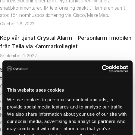
händelseloggning per larm. Nya funktioner inkluderar
snabbkommentarer, IP-telefonering direkt till larmaren samt
stöd för inomhuspositionering via Cisco/MazeMap.
Oktober 26, 2022
Köp vår tjänst Crystal Alarm – Personlarm i mobilen
Nyhet
från Telia via Kammarkollegiet
September 1, 2022
Sätter ribban för personlarmsadministration
Nyhet
tillsammans med Avarn Security
Crystal Alarm har efter sex månaders samarbete med Avarn
This website uses cookies
Security lanserat en helt automatiserad integration för
We use cookies to personalise content and ads, to
administration av personlarm. Administratörer kan nu lägga till
provide social media features and to analyse our traffic.
nya larmanvändare med alla uppgifter (namn, telefonnummer,
We also share information about your use of our site with
handlingsplan, behörighetskod) och aktivera larmet direkt vid
our social media, advertising and analytics partners who
sparande – utan väntetid eller manuella mellansteg. 30 kunder
may combine it with other information that you’ve
har redan migrerats till den nya lösningen med positiva resultat.