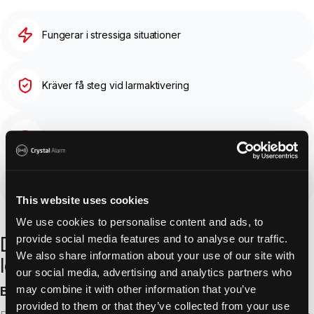
Fungerar i stressiga situationer
Kräver få steg vid larmaktivering
Tydligt och intuitivt så att användaren enkelt förstår
Säkerställer att rätt hjälp kopplas in snabbt och till rätt plats
This website uses cookies
We use cookies to personalise content and ads, to
provide social media features and to analyse our traffic.
Det som skiljer oss från andra
We also share information about your use of our site with
lösningar
our social media, advertising and analytics partners who
may combine it with other information that you’ve
Byggt för stressade lägen
provided to them or that they’ve collected from your use