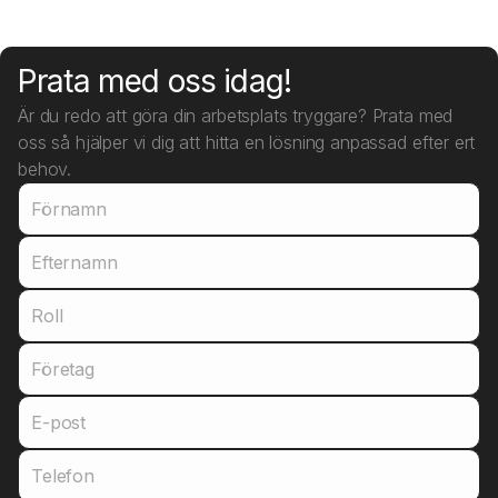
Prata med oss idag!
Är du redo att göra din arbetsplats tryggare? Prata med
oss så hjälper vi dig att hitta en lösning anpassad efter ert
behov.
Förnamn
Efternamn
Roll
Företag
E-post
Telefon