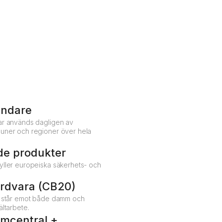
Prata med en expert
agera, enligt era egna fastställda rutiner.
ändare
ar används dagligen av
uner och regioner över hela
ade produkter
yller europeiska säkerhets- och
årdvara (CB20)
m står emot både damm och
ältarbete.
rmcentral +