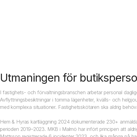
Utmaningen för butikspersona
I fastighets- och förvaltningsbranschen arbetar personal dagl
Avflyttningsbesiktningar i tomma lägenheter, kvälls- och he
med komplexa situationer. Fastighetsskötaren ska aldrig behöva 
Hem & Hyras kartläggning 2024 dokumenterade 230+ anmälda h
perioden 2019–2023. MKB i Malmö har infört principen att aldr
Mattsson registrerade 6 incidenter 2023, och lika många på b