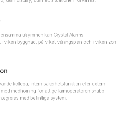
ud, utan display, utan att situationen förvärras.
r
gemensamma utrymmen kan Crystal Alarms
 vilken byggnad, på vilket våningsplan och i vilken zon
ion
avande kollega, intern säkerhetsfunktion eller extern
t med medhörning för att ge larmoperatören snabb
integreras med befintliga system.
Exakt inomhuspositionering
Larmoperatören eller kollegan ser exakt var
medarbetaren befinner sig, utomhus via GPS, inomhus
via positionsteknik. Medhörning ger snabb