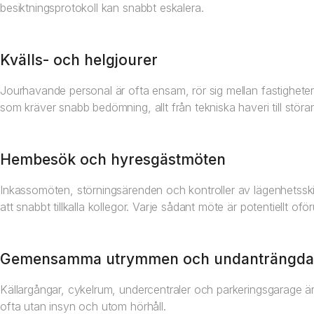
besiktningsprotokoll kan snabbt eskalera.
Kvälls- och helgjourer
Jourhavande personal är ofta ensam, rör sig mellan fastighete
som kräver snabb bedömning, allt från tekniska haveri till stör
Hembesök och hyresgästmöten
Inkassomöten, störningsärenden och kontroller av lägenhetssk
att snabbt tillkalla kollegor. Varje sådant möte är potentiellt ofö
Gemensamma utrymmen och undanträngda 
Källargångar, cykelrum, undercentraler och parkeringsgarage är 
ofta utan insyn och utom hörhåll.