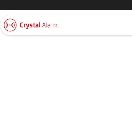
Personlarm för fas
och fastighetssköt
Vid besiktningen, kvällsjouren och hembesöket hos den svåra 
ofta ensam, Crystal Alarm utlöser ett tyst larm med GPS-position d
kollega.
Få en gratis säkerhetsanalys