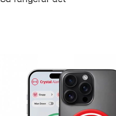
jouruppdrag eller svårt hyresgästmöte.