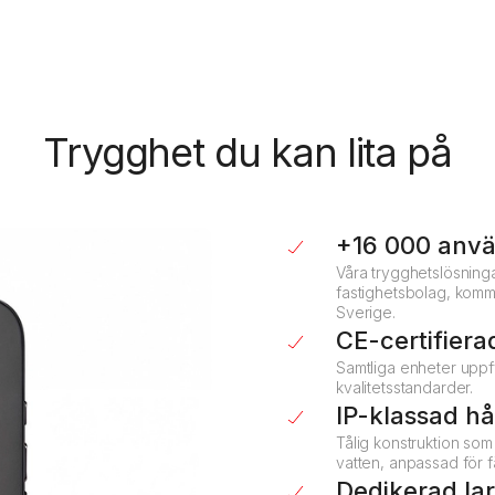
situationsförståelse.
Trygghet du kan lita på
+16 000 anv
Våra trygghetslösning
fastighetsbolag, komm
Sverige.
CE-certifier
Samtliga enheter uppf
kvalitetsstandarder.
IP-klassad h
Tålig konstruktion so
vatten, anpassad för f
Dedikerad la