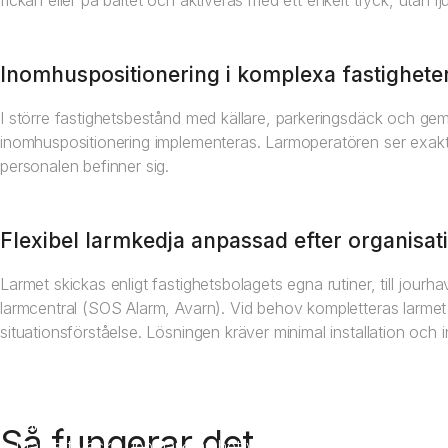
fickan eller på bältet och aktiveras med ett enkelt tryck, utan lj
Inomhuspositionering i komplexa fastighete
I större fastighetsbestånd med källare, parkeringsdäck och 
inomhuspositionering implementeras. Larmoperatören ser exakt i
personalen befinner sig.
Flexibel larmkedja anpassad efter organisat
Larmet skickas enligt fastighetsbolagets egna rutiner, till jourh
larmcentral (SOS Alarm, Avarn). Vid behov kompletteras larme
situationsförståelse. Lösningen kräver minimal installation och 
Diskret larmaktivering
Larmet utlöses tyst via Crystal Button eller mobilapp,
Så fungerar det
utan att väcka uppmärksamhet vid en besiktning,