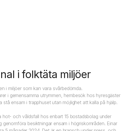
l i folktäta miljöer
igen i miljöer som kan vara svårbedömda.
lgjourer i gemensamma utrymmen, hembesök hos hyresgäster
stå ensam i trapphuset utan möjlighet att kalla på hjälp.
ot- och våldsfall hos enbart 15 bostadsbolag under
ig genomföra besiktningar ensam i högriskområden. Einar
ara 5 månader 2024. Det är en bransch under press, och