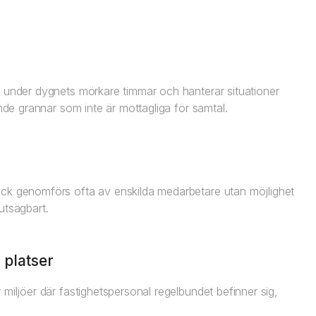
r under dygnets mörkare timmar och hanterar situationer
ande grannar som inte är mottagliga för samtal.
ick genomförs ofta av enskilda medarbetare utan möjlighet
rutsägbart.
platser
miljöer där fastighetspersonal regelbundet befinner sig,