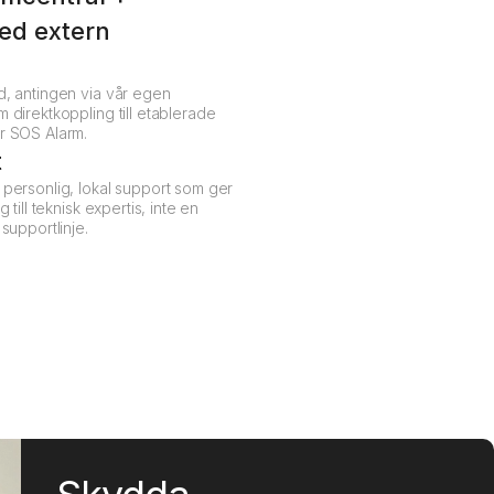
med extern
d, antingen via vår egen
m direktkoppling till etablerade
er SOS Alarm.
t
 personlig, lokal support som ger
g till teknisk expertis, inte en
 supportlinje.