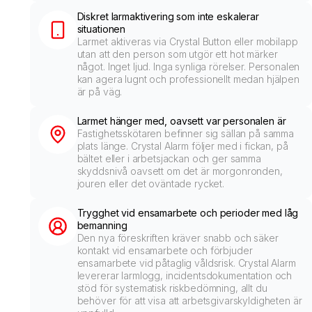
Diskret larmaktivering som inte eskalerar
situationen
Larmet aktiveras via Crystal Button eller mobilapp
utan att den person som utgör ett hot märker
något. Inget ljud. Inga synliga rörelser. Personalen
kan agera lugnt och professionellt medan hjälpen
är på väg.
Larmet hänger med, oavsett var personalen är
Fastighetsskötaren befinner sig sällan på samma
plats länge. Crystal Alarm följer med i fickan, på
bältet eller i arbetsjackan och ger samma
skyddsnivå oavsett om det är morgonronden,
jouren eller det oväntade rycket.
Trygghet vid ensamarbete och perioder med låg
bemanning
Den nya föreskriften kräver snabb och säker
kontakt vid ensamarbete och förbjuder
ensamarbete vid påtaglig våldsrisk. Crystal Alarm
levererar larmlogg, incidents­dokumentation och
stöd för systematisk riskbedömning, allt du
behöver för att visa att arbetsgivarskyldigheten är