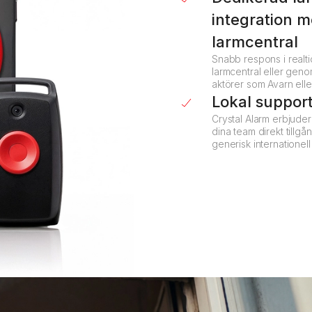
integration 
larmcentral
Snabb respons i realti
larmcentral eller geno
aktörer som Avarn ell
Lokal suppor
Crystal Alarm erbjuder
dina team direkt tillgån
generisk internationell