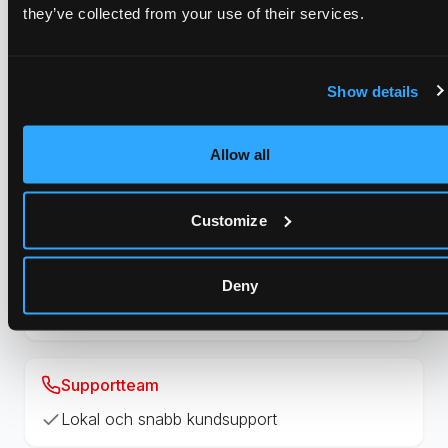
they’ve collected from your use of their services.
Medhörning i realtid
Show details
Möjlighet att lyssna under pågående incidenter
Allow all
Utvecklad för högriskmiljöer
Anpassad för säkerhet; vård och socialtjänst
Customize
Respons i realtid
Deny
Integrerad med Sveriges ledande larmcentraler
Supportteam
Lokal och snabb kundsupport