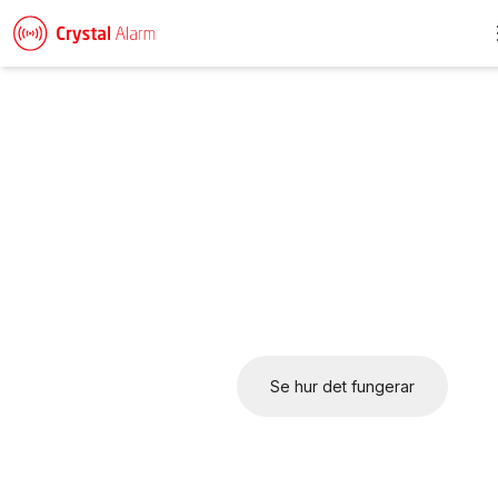
Personlarm som skapar
trygghet, oavsett hur
personalen arbetar
Crystal Alarm är en komplett säkerhetslösning. Från mobilapp
och bärbara larm till kommande smarta enheter – allt fungerar
tillsammans i en plattform som gör arbetslivet säkrare för fler.
Prata med en specialist
Se hur det fungerar