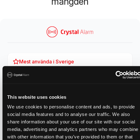
mängden
Mest använda i Sverige
Används av över 16 000 yrkesverksamma
Snabb utrullning
This website uses cookies
Enkelt att införa i hela organisationen
We use cookies to personalise content and ads, to provide
social media features and to analyse our traffic. We also
share information about your use of our site with our social
Exakt positionering
media, advertising and analytics partners who may combine i
with other information that you’ve provided to them or that
GPS + inomhusposition + live-ljud