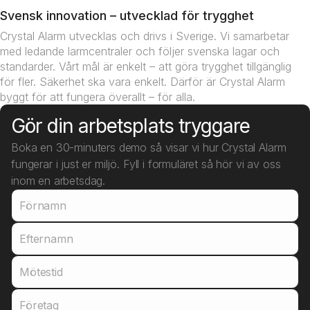
Svensk innovation – utvecklad för trygghet
Crystal Alarm utvecklas och drivs i Sverige. Vi samarbetar
med ledande larmcentraler och följer svenska lagar och
standarder. Vårt mål är enkelt – att göra trygghet tillgänglig
för fler. Säkerhet ska vara enkelt. Därför är Crystal Alarm
byggt för att fungera överallt – för alla.
Gör din arbetsplats tryggare
Boka en 30-minuters demo så visar vi hur Crystal Alarm
fungerar i just er miljö. Fyll i formuläret så hör vi av oss
inom en arbetsdag.
Förnamn
Efternamn
Mötestid
Företag