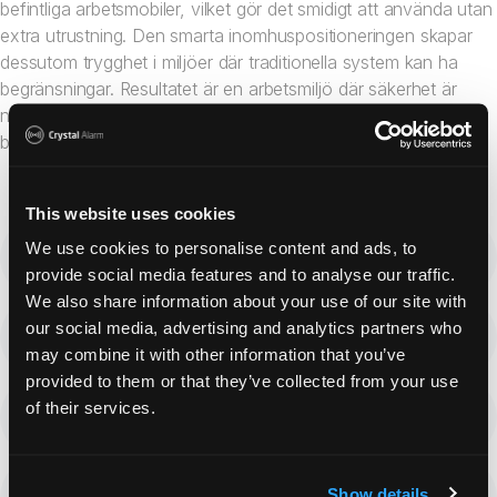
befintliga arbetsmobiler, vilket gör det smidigt att använda utan
extra utrustning. Den smarta inomhuspositioneringen skapar
dessutom trygghet i miljöer där traditionella system kan ha
begränsningar. Resultatet är en arbetsmiljö där säkerhet är
närvarande, utan att den upplevs som komplicerad eller
betungande.
This website uses cookies
We use cookies to personalise content and ads, to
Bransch: Kollektivtrafik & järnväg
provide social media features and to analyse our traffic.
We also share information about your use of our site with
our social media, advertising and analytics partners who
Kund: A-Train AB (Arlanda Express)
may combine it with other information that you’ve
provided to them or that they’ve collected from your use
Utmaning: Skydda ensamarbetande personal i
of their services.
underjordiska järnvägsmiljöer där GPS saknas
Lösning: Crystal Alarms adminplattform med
Show details