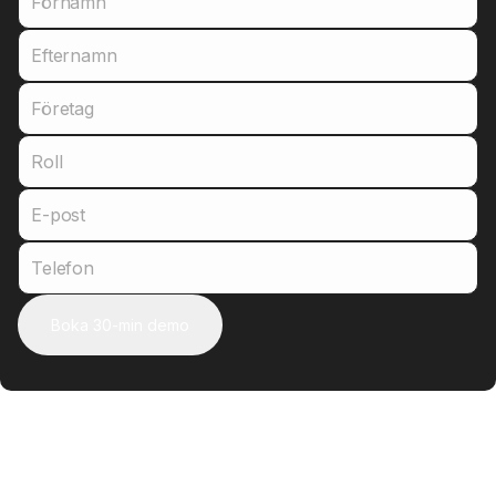
Förnamn
Efternamn
Företag
Roll
E-post
Telefon
Boka 30-min demo