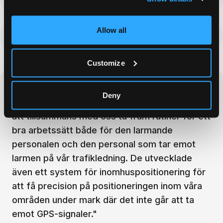
inomhuspositionering
Allow all
Nyckelfunktioner: Personliga nödlarm,
inomhuspositionering & medhörning
Customize
"
Crystal Alarm löste vårt behov av personlarm
Deny
på ett föredömligt sätt. De var behjälpliga med
att tillsammans med oss ta fram rutiner för ett
bra arbetssätt både för den larmande
personalen och den personal som tar emot
larmen på vår trafikledning. De utvecklade
även ett system för inomhuspositionering för
att få precision på positioneringen inom våra
områden under mark där det inte går att ta
emot GPS-signaler.
"