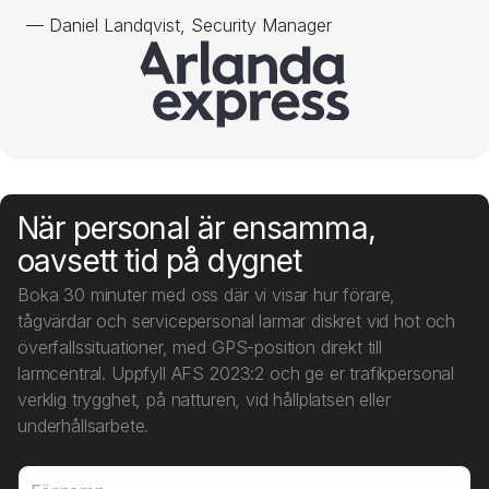
—
Daniel Landqvist, Security Manager
När personal är ensamma,
oavsett tid på dygnet
Boka 30 minuter med oss där vi visar hur förare,
tågvärdar och servicepersonal larmar diskret vid hot och
överfallssituationer, med GPS-position direkt till
larmcentral. Uppfyll AFS 2023:2 och ge er trafikpersonal
verklig trygghet, på natturen, vid hållplatsen eller
underhållsarbete.