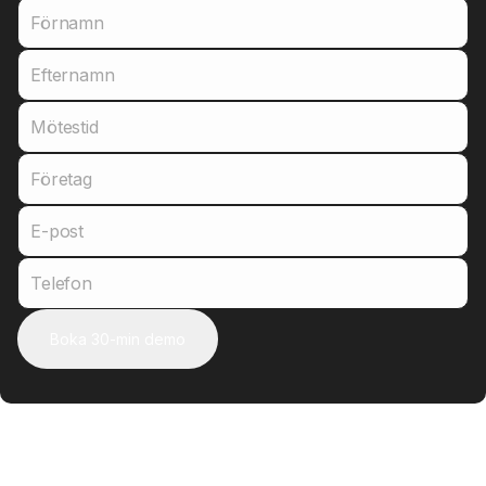
Förnamn
Efternamn
Mötestid
Företag
E-post
Telefon
Boka 30-min demo