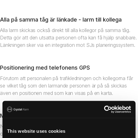
Alla på samma tåg är länkade - larm till kollega
Alla larm skickas också direkt till alla kollegor på samma tåg.
Detta gör att den utsatta personen ofta kan få hjälp snabbare.
Länkningen sker via en integration mot SJs planeringssystem.
Positionering med telefonens GPS
Förutom att personalen på trafikledningen och kollegorna får
se vilket tåg som den larmande personen är på så skickas
även en positionen med som kan visas på en karta.
Medhörning - lätt att bedöma läget
När någon larmar aktiveras automatiskt telefonens mikrofon
This website uses cookies
och gör att man på trafikledningen kan lyssna på