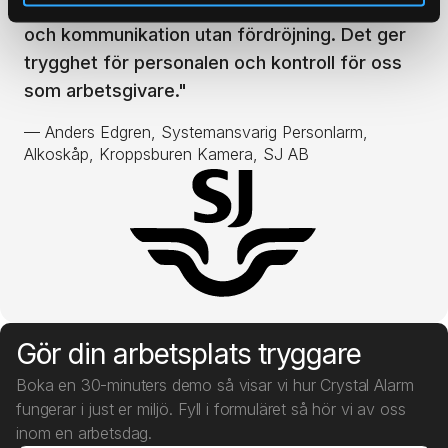
larmcentral och kollegor, och vi får position
och kommunikation utan fördröjning. Det ger
trygghet för personalen och kontroll för oss
som arbetsgivare.
"
—
Anders Edgren, Systemansvarig Personlarm,
Alkoskåp, Kroppsburen Kamera, SJ AB
Gör din arbetsplats tryggare
Boka en 30-minuters demo så visar vi hur Crystal Alarm
fungerar i just er miljö. Fyll i formuläret så hör vi av oss
inom en arbetsdag.