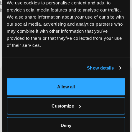
bakgrundsljud. Funktionen är stor hjälp för att bedöma vilken
We use cookies to personalise content and ads, to
insats som krävs.
provide social media features and to analyse our traffic.
We also share information about your use of our site with
our social media, advertising and analytics partners who
may combine it with other information that you’ve
provided to them or that they’ve collected from your use
Boka demo
of their services.
Show details
"
Med Crystal Alarm har vi skapat en larmkedja
som verkligen fungerar. Våra medarbetare kan
Allow all
larma diskret via larmknappen vid hot om våld
och vi har möjlighet att larma med "Man
Customize
Down" funktionalitet när vår personal utför
riskfyllda arbetsmoment där det finns risk för
olycka . Larmet går direkt till vår interna
Deny