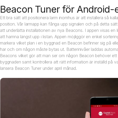
Beacon Tuner för Android-
Ett bra sätt att positionera larm inomhus är att installera så ka
position. Vår larmapp kan fånga upp signalen och på detta sät
att underlätta installationen av nya Beacons. I appen visas 
att hamna längst upp i listan. Appen möjliggör en enkel sorter
markera vilket plan i en byggnad en Beacon befinner sig på el
har och om någon måste bytas ut. Batterinivåer laddas automati
Beacons vilket gör att man ser om någon Beacon behöver ett bat
byggnaden samt kontrollera att rätt information är inställd på 
lansera Beacon Tuner under april månad.