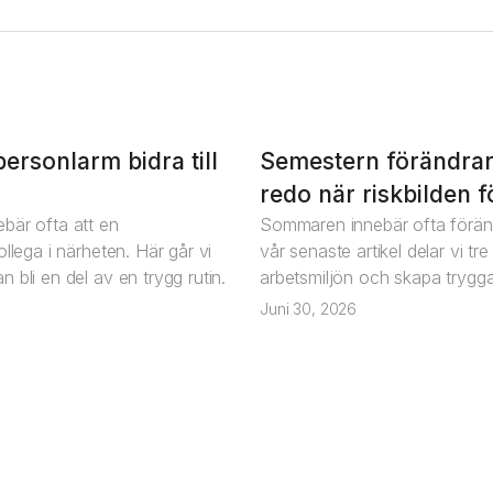
ersonlarm bidra till
Semestern förändrar
Artikel
redo när riskbilden 
bär ofta att en
Sommaren innebär ofta föränd
llega i närheten. Här går vi
vår senaste artikel delar vi t
 bli en del av en trygg rutin.
arbetsmiljön och skapa trygga
Juni 30, 2026