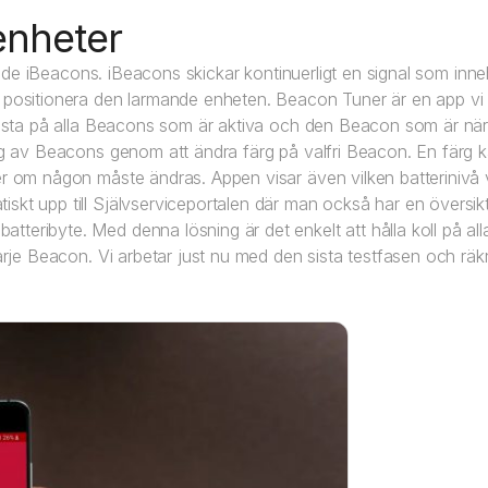
enheter
llade iBeacons. iBeacons skickar kontinuerligt en signal som inne
t positionera den larmande enheten. Beacon Tuner är en app vi 
en lista på alla Beacons som är aktiva och den Beacon som är 
ing av Beacons genom att ändra färg på valfri Beacon. En färg 
ler om någon måste ändras. Appen visar även vilken batterinivå
skt upp till Självserviceportalen där man också har en översikt
teribyte. Med denna lösning är det enkelt att hålla koll på al
varje Beacon. Vi arbetar just nu med den sista testfasen och rä