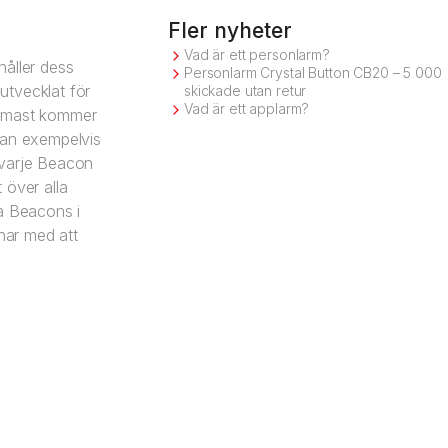
Fler nyheter
Vad är ett personlarm?
håller dess
Personlarm Crystal Button CB20 – 5 000
utvecklat för
skickade utan retur
Vad är ett applarm?
närmast kommer
kan exempelvis
 varje Beacon
 över alla
la Beacons i
knar med att