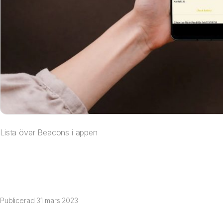
Lista över Beacons i appen
Publicerad
31 mars 2023