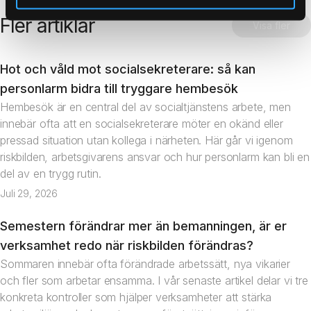
Fler artiklar
Visa fler
Hot och våld mot socialsekreterare: så kan
Artikel
personlarm bidra till tryggare hembesök
Hembesök är en central del av socialtjänstens arbete, men
innebär ofta att en socialsekreterare möter en okänd eller
pressad situation utan kollega i närheten. Här går vi igenom
riskbilden, arbetsgivarens ansvar och hur personlarm kan bli en
del av en trygg rutin.
Juli 29, 2026
Semestern förändrar mer än bemanningen, är er
Artikel
verksamhet redo när riskbilden förändras?
Sommaren innebär ofta förändrade arbetssätt, nya vikarier
och fler som arbetar ensamma. I vår senaste artikel delar vi tre
konkreta kontroller som hjälper verksamheter att stärka