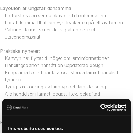
Layouten är ungefär densamma:
På första sidan ser du aktiva och hanterade larm.
För att komma till till larmvyn trycker du på ett av larmen.
Väl inne i larmet skiljer det sig åt en del rent
utseendemässigt.
Praktiska nyheter
:
Kartvyn har flyttat till höger om larminformationen.
Handlingsplanen har fått en uppdaterad design.
Knapparna för att hantera och stänga larmet har blivit
tydligare.
Tydlig färgkodning av larmtyp och larmklassning.
Alla händelser i larmet loggas. T.ex. bekräftad
behörighetskod, när eventuell timer startar och omvandlas
till skarplarm, samt när ett larm stängs.
Fler fördelar med den nya versionen:
This website uses cookies
Lägg till klickbara snabbkommentarer (kontakta oss för