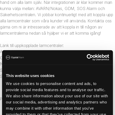
hand om alla larm själv. När integrationen är klar kommer man
kunna välja mellan: AVARN/Nokas, GDM, SOS Alarm och
Säkerhetscentralen. Vi jobbar kontinuerligt med att koppla upp
alla larmcentraler som våra kunder vill använda. Kontakta oss
gärna om ni är intresserade av att koppla in till någon av
larmcentralerna nedan så hjälper vi er att komma igång!
Länk till uppkopplade larmcentraler:
Avarn
GDM
Nokas
SOS Alarm
This website uses cookies
Säkerhetscentralen
We use cookies to personalise content and ads, to
provide social media features and to analyse our traffic.
We also share information about your use of our site with
Publicerad
19 maj 2020
our social media, advertising and analytics partners who
may combine it with other information that you’ve
provided to them or that they’ve collected from your use