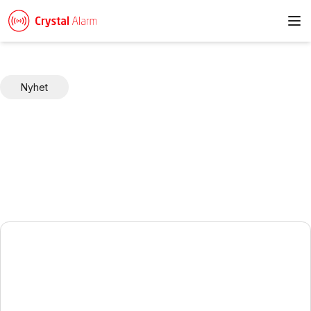
To
Nyhet
Nyheter