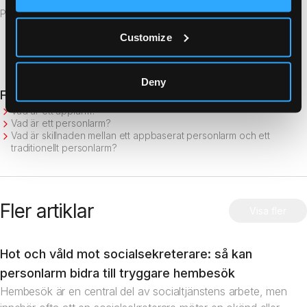
Publicerad
11 april 2019
Customize
Deny
Fler nyheter
Vad är ett applarm?
Vad är ett personlarm?
Vad är skillnaden mellan ett appbaserat personlarm och ett
traditionellt personlarm?
Fler artiklar
Visa fler
Hot och våld mot socialsekreterare: så kan
Artikel
personlarm bidra till tryggare hembesök
Hembesök är en central del av socialtjänstens arbete, men