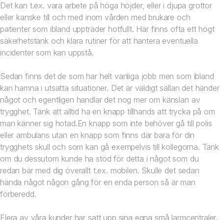
Det kan t.ex. vara arbete på höga höjder, eller i djupa grottor
eller kanske till och med inom vården med brukare och
patienter som ibland uppträder hotfullt. Här finns ofta ett högt
säkerhetstänk och klara rutiner för att hantera eventuella
incidenter som kan uppstå.
Sedan finns det de som har helt vanliga jobb men som ibland
kan hamna i utsatta situationer. Det är väldigt sällan det händer
något och egentligen handlar det nog mer om känslan av
trygghet. Tänk att alltid ha en knapp tillhands att trycka på om
man känner sig hotad.En knapp som inte behöver gå till polis
eller ambulans utan en knapp som finns där bara för din
trygghets skull och som kan gå exempelvis till kollegorna. Tänk
om du dessutom kunde ha stöd för detta i något som du
redan bär med dig överallt t.ex. mobilen. Skulle det sedan
hända något någon gång för en enda person så är man
förberedd.
Flera av våra kunder har satt upp sina egna små larmcentraler.