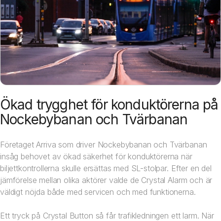
Ökad trygghet för konduktörerna på
Nockebybanan och Tvärbanan
Företaget Arriva som driver Nockebybanan och Tvärbanan
insåg behovet av ökad säkerhet för konduktörerna när
biljettkontrollerna skulle ersättas med SL-stolpar. Efter en del
jämförelse mellan olika aktörer valde de Crystal Alarm och är
väldigt nöjda både med servicen och med funktionerna.
Ett tryck på Crystal Button så får trafikledningen ett larm. När