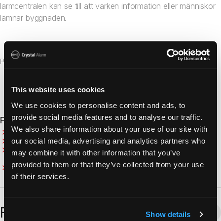
larmcentralen kan se till att varken information eller människor
lämnar byggnaden.
Publicerad
25 mars 2020
This website uses cookies
We use cookies to personalise content and ads, to
provide social media features and to analyse our traffic.
Fler nyheter
We also share information about your use of our site with
Vad är ett personlarm?
Vad är ett applarm?
our social media, advertising and analytics partners who
Vad är skillnaden mellan ett appbaserat personlarm och ett
may combine it with other information that you’ve
traditionellt personlarm?
provided to them or that they’ve collected from your use
Dessa regler gäller vid ensamarbete
of their services.
Fler artiklar
Visa fler
Show details