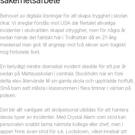
säkerhetsarbete
Behovet av digitala lösningar för att skapa trygghet i skolan
ökar. Vi sneglar förstås mot USA där flertalet allvarliga
incidenter i skolvärlden skapat otrygghet, men för några år
sedan hände det faktiskt här i Trollhättan då en 21-årig
maskerad man gick till angrepp mot två elever som tragiskt
nog förlorade livet.
En betydligt mindre dramatisk incident skedde för ett par år
sedan på Matteusskolan i centrala Stockholm när en före
detta elev återvände till sin gamla skola och uppträdde hotfullt.
Små barn satt inlåsta i klassrummen i flera timmar i väntan på
polisen.
Det blir allt vanligare att skolpersonal utbildas för att hantera
dessa typer av incidenter. Med Crystal Alarm som stöd kan
personalen snabbt larma närmsta kollega eller chef, men i
appen finns även stöd för s.k. Lockdown, vilket innebär att