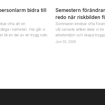
ersonlarm bidra till
Semestern förändrar
Artikel
redo när riskbilden 
bär ofta att en
Sommaren innebär ofta föränd
llega i närheten. Här går vi
vår senaste artikel delar vi t
 bli en del av en trygg rutin.
arbetsmiljön och skapa trygga
Juni 30, 2026