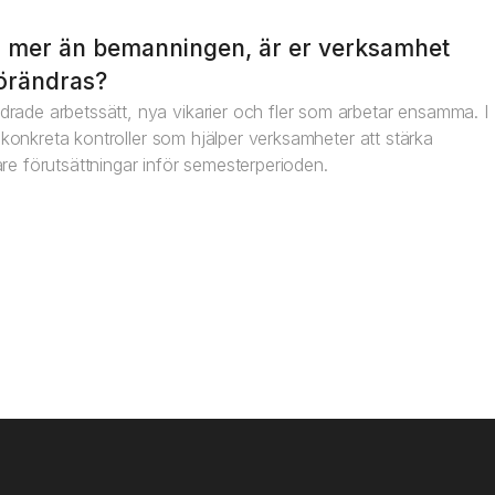
 mer än bemanningen, är er verksamhet
förändras?
rade arbetssätt, nya vikarier och fler som arbetar ensamma. I
re konkreta kontroller som hjälper verksamheter att stärka
re förutsättningar inför semesterperioden.