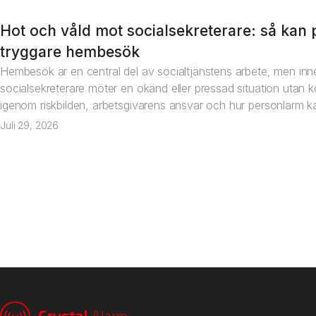
Hot och våld mot socialsekreterare: så kan p
Artikel
tryggare hembesök
Hembesök är en central del av socialtjänstens arbete, men inne
socialsekreterare möter en okänd eller pressad situation utan ko
igenom riskbilden, arbetsgivarens ansvar och hur personlarm kan
Juli 29, 2026