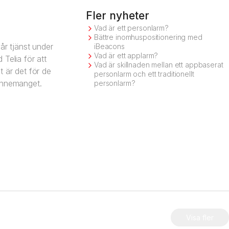
Fler nyheter
Vad är ett personlarm?
Bättre inomhuspositionering med
år tjänst under
iBeacons
Vad är ett applarm?
 Telia för att
Vad är skillnaden mellan ett appbaserat
 är det för de
personlarm och ett traditionellt
bonnemanget.
personlarm?
Visa fler