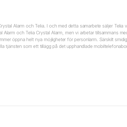
ystal Alarm och Telia. I och med detta samarbete säljer Telia v
ystal Alarm och Telia Crystal Alarm, men vi arbetar tillsammans med
mer öppna helt nya möjligheter för personlarm. Särskilt smidigt
älla tjänsten som ett tillägg på det upphandlade mobiltelefona