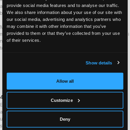
provide social media features and to analyse our traffic.
ansluta till en larmcentral. Om enheten går sönder eller tappas
We also share information about your use of our site with
bort, måste den ersättas, vilket kan bli kostsamt över tid.
our social media, advertising and analytics partners who
may combine it with other information that you’ve
Med ett appbaserat personlarm betalar du vanligtvis en
provided to them or that they’ve collected from your use
månatlig eller årlig avgift för appen, utan att behöva investera i
of their services.
någon extra hårdvara. Eftersom tekniken redan finns i din
telefon innebär detta färre utgifter och högre hållbarhet.
Appbaserat larm
: Inga extra hårdvarukostnader, låg
månadskostnad.
Show details
Traditionellt larm
: Kostnader för en fysisk enhet samt
eventuella serviceavgifter.
Allow all
4. Användarvänlighet och uppdateringar
Customize
Ett traditionellt personlarm är ofta designat för att vara enkelt
att använda, men det innebär också att det är begränsat i sin
utveckling och funktionalitet. När tekniken förändras eller nya
Deny
säkerhetsfunktioner utvecklas, kan det krävas att hela larmet