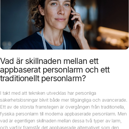
Vad är skillnaden mellan ett
appbaserat personlarm och ett
traditionellt personlarm?
I takt med att tekniken utvecklas har personliga
säkerhetslösningar blivit både mer tillgängliga och avancerade.
Ett av de största framstegen är övergången från traditionella,
fysiska personlarm till moderna appbaserade personlarm. Men
vad är egentligen skillnaden mellan dessa två typer av larm,
och varför framstår det appbaserade alternativet som den