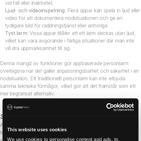
vid fall eller inaktivitet.
Ljud- och videoinspelning
: Flera appar kan spela in ljud eller
video för att dokumentera nödsituationen och ge en
tydligare bild för räddningstjänst eller anhöriga.
Tyst larm
: Vissa appar tillåter att ett larm skickas utan ljud,
vilket kan vara avgörande i farliga situationer där man inte
vill dra uppmärksamhet till sig.
Denna mängd av funktioner gör appbaserade personlarm
överlägsna när det gäller anpassningsbarhet och säkerhet i en
nödsituation. Ett traditionellt personlarm kan inte erbjuda
samma tekniska förmågor, vilket gör att det framstår som ett
mer begränsat alternativ.
3. Kostnadseffektivitet
Appbaserade personlarm är mer kostnadseffektiva än
This website uses cookies
traditionella larm. Ett traditionellt larm innebär ofta inköp av en
We use cookies to personalise content and ads, to
separat fysisk enhet samt abonnemangskostnader för att