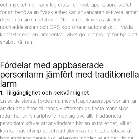
och mycket mer har integrerats i en mobilapplikation. Istället
för att behöva en fysisk enhet kan användaren aktivera larmet
direkt från sin smartphone. När larmet aktiveras skickas
nödmeddelanden och GPS-koordinater automatiskt till valda
kontakter eller en larmcentral, vilket gör det möjligt för hjälp att
snabbt nå fram.
Fördelar med appbaserade
personlarm jämfört med traditionella
larm
1. Tillgänglighet och bekvämlighet
En av de största fördelarna med ett appbaserat personlarm är
att det alltid finns till hands – eftersom de flesta människor
redan har sin smartphone med sig överallt. Traditionella
personlarm kräver att användaren bär en extra enhet, vilket
kan kännas otympligt och lätt glömmas bort. Ett appbaserat
larm eliminerar denna risk, eftersom mobilen är en naturlig del