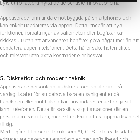
byts ut för att dra nytta av de senaste innovationerna.
Appbaserade larm är däremot byggda på smartphones och
kan enkelt uppdateras via appen. Detta innebär att nya
funktioner, förbättringar av säkerheten eller bugfixar kan
skickas ut utan att användaren behöver göra något mer än att
uppdatera appen i telefonen. Detta håller säkerheten aktuell
och relevant utan extra kostnader eller besvär.
5. Diskretion och modern teknik
Appbaserade personlarm är diskreta och smälter in i vår
vardag. Istället för att behöva bära en synlig enhet på
handleden eller runt halsen kan användaren enkelt dölja sitt
larm i telefonen. Detta är särskilt viktigt i situationer där en
person kan vara i fara, men vill undvika att dra uppmärksamhet
till sig.
Med tillgång till modern teknik som AI, GPS och realtidsdata
erbjuder appbaserade personlarm en mer sofistikerad och