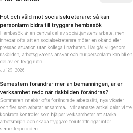
Hot och våld mot socialsekreterare: så kan
Artikel
personlarm bidra till tryggare hembesök
Hembesök är en central del av socialtjänstens arbete, men
innebär ofta att en socialsekreterare möter en okänd eller
pressad situation utan kollega i närheten. Här går vi igenom
riskbilden, arbetsgivarens ansvar och hur personlarm kan bli en
del av en trygg rutin.
Juli 29, 2026
Semestern förändrar mer än bemanningen, är er
Artikel
verksamhet redo när riskbilden förändras?
Sommaren innebär ofta förändrade arbetssätt, nya vikarier
och fler som arbetar ensamma. I vår senaste artikel delar vi tre
konkreta kontroller som hjälper verksamheter att stärka
arbetsmiljön och skapa tryggare förutsättningar inför
semesterperioden.