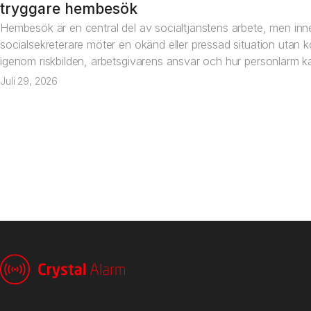
Artikel
tryggare hembesök
Hembesök är en central del av socialtjänstens arbete, men inne
socialsekreterare möter en okänd eller pressad situation utan ko
igenom riskbilden, arbetsgivarens ansvar och hur personlarm kan
Juli 29, 2026