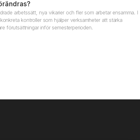
förändras?
rade arbetssätt, nya vikarier och fler som arbetar ensamma. I
re konkreta kontroller som hjälper verksamheter att stärka
re förutsättningar inför semesterperioden.