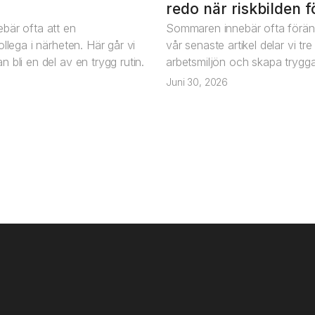
Artikel
redo när riskbilden 
bär ofta att en
Sommaren innebär ofta föränd
llega i närheten. Här går vi
vår senaste artikel delar vi t
 bli en del av en trygg rutin.
arbetsmiljön och skapa trygga
Juni 30, 2026