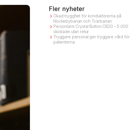
Fler nyheter
Ökad trygghet för konduktörerna på
Nockebybanan och Tvärbanan
Personlarm Crystal Button CB20 – 5 000
skickade utan retur
Tryggare personal ger tryggare vård för
patienterna