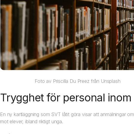
Foto av
Priscilla Du Preez
från
Unsplash
Trygghet för personal inom
En ny kartläggning som SVT låtit göra visar att anmälningar om 
mot elever, ibland riktigt unga.