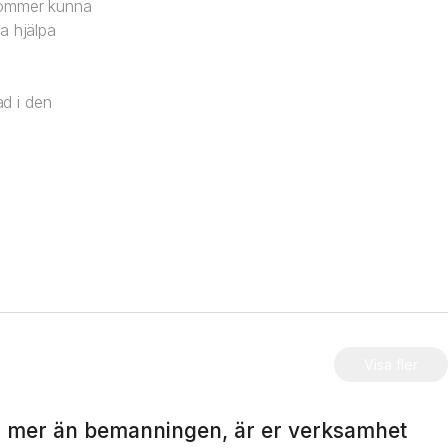
i kommer kunna
a hjälpa
d i den
Visa fler
 mer än bemanningen, är er verksamhet